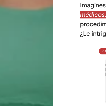
Imagínes
médicos
procedim
¿Le intri
O