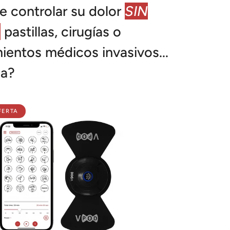
e controlar su dolor
SIN
,
pastillas, cirugías o
ientos médicos invasivos...
ga?
FERTA